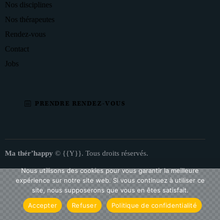
Nos disciplines
Nos thérapeutes
Rendez-vous
Contact
Jobs
PRENDRE RENDEZ-VOUS
Ma thér’happy
© {{Y}}. Tous droits réservés.
Nous utilisons des cookies pour vous garantir la meilleure
expérience sur notre site web. Si vous continuez à utiliser ce
site, nous supposerons que vous en êtes satisfait.
Accepter
Refuser
Politique de confidentialité