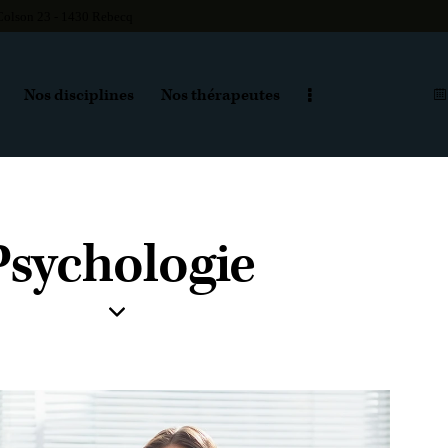
Colson 23 - 1430 Rebecq
Nos disciplines
Nos thérapeutes
Psychologie