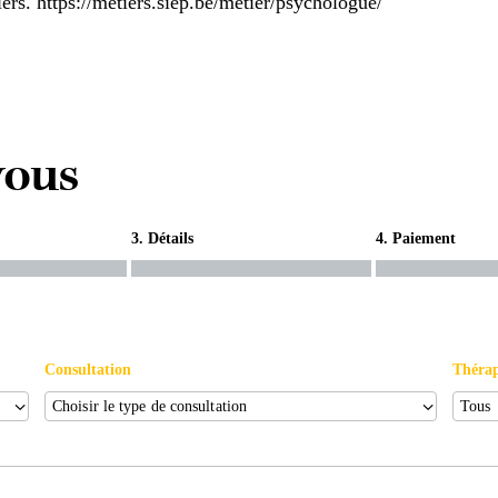
iers.
https://metiers.siep.be/metier/psychologue/
vous
3. Détails
4. Paiement
Consultation
Théra