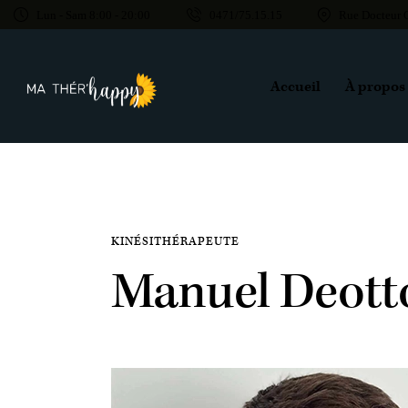
Lun - Sam 8:00 - 20:00
0471/75.15.15
Rue Docteur 
Accueil
À propos
KINÉSITHÉRAPEUTE
Manuel Deot