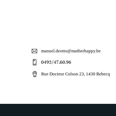
manuel.deotto@matherhappy.be
E-
0492/47.60.96
ma
Ph
il:
Rue Docteur Colson 23, 1430 Rebecq
on
Ad
e:
dr
ess
: