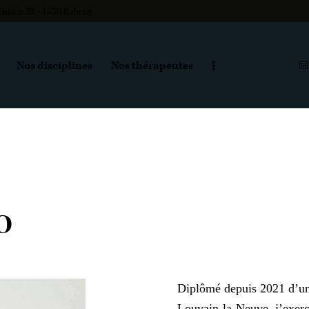
Colson 23 - 1430 Rebecq
Nos disciplines
Nos thérapeutes
to
Diplômé depuis 2021 d’un 
Louvain-la-Neuve, j’exerc